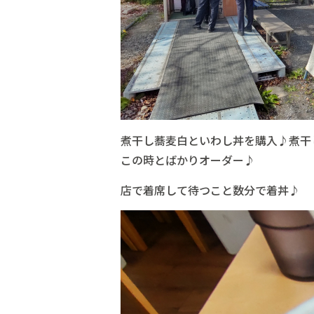
煮干し蕎麦白といわし丼を購入♪煮干
この時とばかりオーダー♪
店で着席して待つこと数分で着丼♪