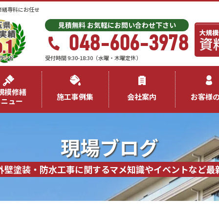
修繕専科にお任せ
見積無料 お気軽にお問い合わせ下さい
048-606-3978
受付時間 9:30-18:30（水曜・木曜定休）
規模修繕
施工事例集
会社案内
お客様
メニュー
現場ブログ
外壁塗装・防水工事に関するマメ知識やイベントなど最