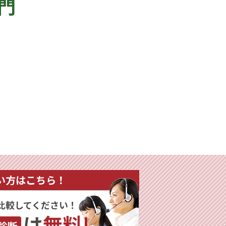
門
い方はこちら！
比較してください！
は
無料!
診断