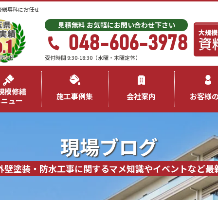
修繕専科にお任せ
見積無料 お気軽にお問い合わせ下さい
048-606-3978
受付時間 9:30-18:30（水曜・木曜定休）
規模修繕
施工事例集
会社案内
お客様
メニュー
現場ブログ
外壁塗装・防水工事に関するマメ知識やイベントなど最