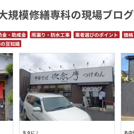
大規模修繕専科の現場ブログ
助金・助成金
雨漏り・防水工事
業者選びのポイント
価格
繕の豆知識
久々に♪
名店